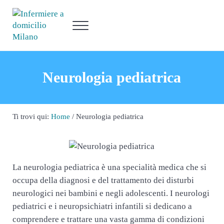
Passa al contenuto principale
Skip to header right navigation
Skip to site footer
Menu
Infermiere a domicilio Milano
L'Infermiere a casa tua
Neurologia pediatrica
Ti trovi qui:
Home
/
Neurologia pediatrica
La neurologia pediatrica è una specialità medica che si
occupa della diagnosi e del trattamento dei disturbi
neurologici nei bambini e negli adolescenti. I neurologi
pediatrici e i neuropsichiatri infantili si dedicano a
comprendere e trattare una vasta gamma di condizioni