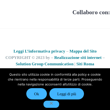
Collaboro con:
Leggi L’informativa privacy
–
Mappa del Sito
COPYRIGHT © 2023 by –
Realizzazione siti internet
–
Solution Group Communication
|
Siti Roma
Questo sito utilizza cookie in conformità alla policy e cookie
che rientrano nella responsabilità di terze parti. Proseguendo
nella navigazione acconsenti all’utilizzo di cookie.
Ok
Leggi di più
Chiama Ora
Prenota ora!
Info